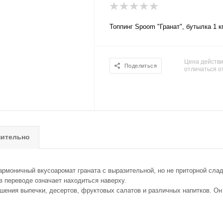
Топпинг Spoom "Гранат", бутылка 1 к
Цена действи
Поделиться
отличаться о
ительно
армоничный вкусоаромат граната с выразительной, но не приторной сла
 в переводе означает находиться наверху.
ения выпечки, десертов, фруктовых салатов и различных напитков. Он