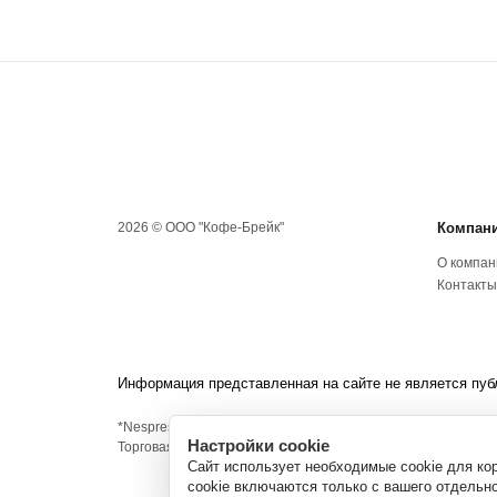
2026 © ООО "Кофе-Брейк"
Компан
О компан
Контакты
Информация представленная на сайте не является пуб
*Nespresso и Неспрессо - зарегистрированные товарные знак
Настройки cookie
Торговая марка Nespresso™ не имеет ничего общего с сайт
Сайт использует необходимые cookie для кор
cookie включаются только с вашего отдельн