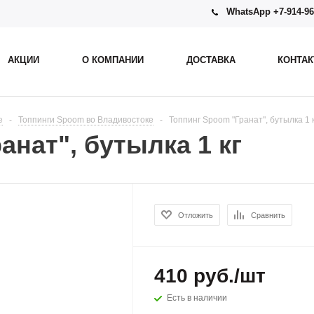
WhatsApp +7-914-96
АКЦИИ
О КОМПАНИИ
ДОСТАВКА
КОНТА
е
-
Топпинги Spoom во Владивостоке
-
Топпинг Spoom "Гранат", бутылка 1 
анат", бутылка 1 кг
Отложить
Сравнить
410
руб.
/шт
Есть в наличии