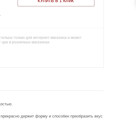
КУПИТЬ В 1 КЛИК
г
тельна только для интернет-магазина и может
т цен в розничных магазинах
достью.
 прекрасно держит форму и способен преобразить вкус