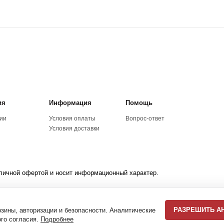
ия
Информация
Помощь
ии
Условия оплаты
Вопрос-ответ
Условия доставки
личной офертой и носит информационный характер.
и Société des Produits Nestlé S.A.
ом www.flame-coffee.ru и компанией ООО "Кофе-Брейк".
РАЗРЕШИТЬ А
зины, авторизации и безопасности. Аналитические
ого согласия.
Подробнее