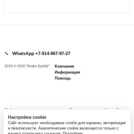
WhatsApp +7-914-967-97-27
2026 © ООО "Кофе-Брейк"
Компания
Информация
Помощь
Информация представленная на сайте не является публичной
офертой и носит информационный характер.
Настройки cookie
Сайт использует необходимые cookie для корзины, авторизации
*Nespresso и Неспрессо - зарегистрированные товарные знаки Société
и безопасности. Аналитические cookie включаются только с
des Produits Nestlé S.A.
вашего отдельного согласия.
Подробнее