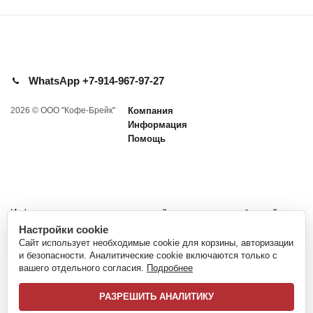
WhatsApp +7-914-967-97-27
2026 © ООО "Кофе-Брейк"
Компания
Информация
Помощь
Информация представленная на сайте не является публичной
офертой и носит информационный характер.
Настройки cookie
Сайт использует необходимые cookie для корзины, авторизации
*Nespresso и Неспрессо - зарегистрированные товарные знаки Société
и безопасности. Аналитические cookie включаются только с
des Produits Nestlé S.A.
вашего отдельного согласия.
Подробнее
Торговая марка Nespresso™ не имеет ничего общего с сайтом
www.flame-coffee.ru и компанией ООО "Кофе-Брейк".
РАЗРЕШИТЬ АНАЛИТИКУ