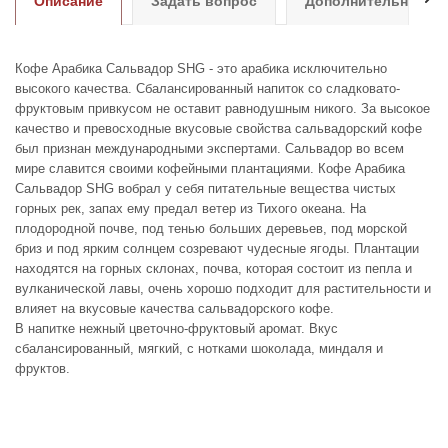
Описание
Задать вопрос
Дополнительно
Кофе Арабика Сальвадор SHG - это арабика исключительно
высокого качества. Сбалансированный напиток со сладковато-
фруктовым привкусом не оставит равнодушным никого. За высокое
качество и превосходные вкусовые свойства сальвадорский кофе
был признан международными экспертами. Сальвадор во всем
мире славится своими кофейными плантациями. Кофе Арабика
Сальвадор SHG вобрал у себя питательные вещества чистых
горных рек, запах ему предал ветер из Тихого океана. На
плодородной почве, под тенью больших деревьев, под морской
бриз и под ярким солнцем созревают чудесные ягоды. Плантации
находятся на горных склонах, почва, которая состоит из пепла и
вулканической лавы, очень хорошо подходит для растительности и
влияет на вкусовые качества сальвадорского кофе.
В напитке нежный цветочно-фруктовый аромат. Вкус
сбалансированный, мягкий, с нотками шоколада, миндаля и
фруктов.