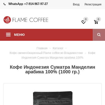
WhatsApp +7-914-967-97-27
Вход
Регистрация
0
0
МЕНЮ
Главная
-
Каталог
-
Кофе свежеобжаренный Flame coffee во Владивостоке
-
Кофе
Индонезия Суматра Манделин арабика 100%
Кофе Индонезия Суматра Манделин
арабика 100% (1000 гр.)