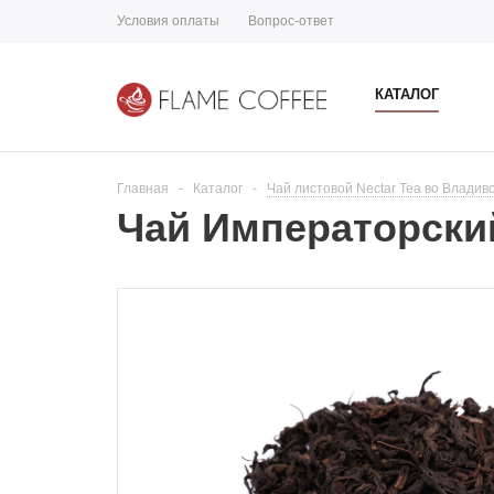
Условия оплаты
Вопрос-ответ
КАТАЛОГ
Главная
-
Каталог
-
Чай листовой Nectar Tea во Владив
Чай Императорский