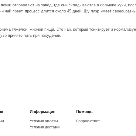
и почки отправляют на завод, где они складываются в большие кучи, по
чи чай преет, процесс длится около 45 дней. Шу пуэр имеет своеобразн
риема тяжелой, жирной пищи. Это чай, который тонизирует и нормализу
пуэр принято пить при похудении.
ия
Информация
Помощь
ии
Условия оплаты
Вопрос-ответ
Условия доставки