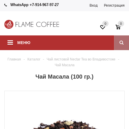
WhatsApp +7-914-967-97-27
Вход
Регистрация
0
0
МЕНЮ
Главная
-
Каталог
-
Чай листовой Nectar Tea во Владивостоке
-
Чай Масала
Чай Масала (100 гр.)