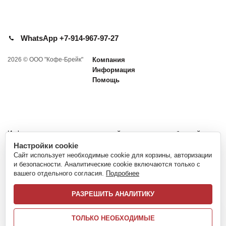
WhatsApp +7-914-967-97-27
2026 © ООО "Кофе-Брейк"
Компания
Информация
Помощь
Информация представленная на сайте не является публичной
офертой и носит информационный характер.
Настройки cookie
Сайт использует необходимые cookie для корзины, авторизации
*Nespresso и Неспрессо - зарегистрированные товарные знаки Société
и безопасности. Аналитические cookie включаются только с
des Produits Nestlé S.A.
вашего отдельного согласия.
Подробнее
Торговая марка Nespresso™ не имеет ничего общего с сайтом
www.flame-coffee.ru и компанией ООО "Кофе-Брейк".
РАЗРЕШИТЬ АНАЛИТИКУ
ТОЛЬКО НЕОБХОДИМЫЕ
Политика обработки персональных данных
Согласие на обработку